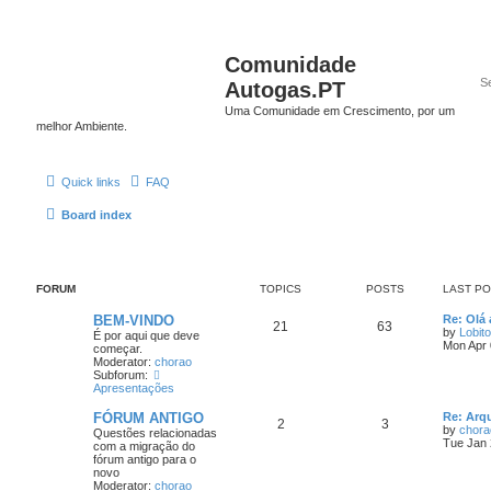
Comunidade
Autogas.PT
Uma Comunidade em Crescimento, por um
melhor Ambiente.
Quick links
FAQ
Board index
FORUM
TOPICS
POSTS
LAST P
BEM-VINDO
Re: Olá 
21
63
by
Lobito
É por aqui que deve
Mon Apr 
começar.
Moderator:
chorao
Subforum:
Apresentações
FÓRUM ANTIGO
Re: Arq
2
3
by
chora
Questões relacionadas
Tue Jan 
com a migração do
fórum antigo para o
novo
Moderator:
chorao