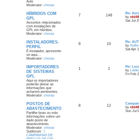
Auto
Moderator:
chorao
HÍBRIDOS COM
Re: Aur
7
148
by
rdd4
GPL
Sat Jul 
Assuntos relacionados
com instalações de
GPL em híbridos.
Moderator:
chorao
INSTALADORES-
Re: AU
8
10
by
Ruife
PERFIL
Sat Apr 
É instalador, apresente-
se aqui....
Moderator:
chorao
IMPORTADORES
Re: Luca
1
2
by
Lobito
DE SISTEMAS
Fri Feb 
GPL
Aqui os importadores
poderão deixar as
informações que
acharem pertinentes.
Moderator:
chorao
POSTOS DE
Campanh
8
12
by
rdd4
ABASTECIMENTO
Sun Jul 
Partilhe boas ou más
informações sobre um
dado posto de
abastecimento.
Moderator:
chorao
Subforum:
CAMPANHAS DE
PREÇOS DE GPL