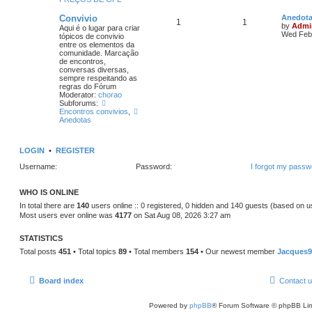
Convivio
Anedot
1
1
by
Admi
Aqui é o lugar para criar
Wed Feb 
tópicos de convivio
entre os elementos da
comunidade. Marcação
de encontros,
conversas diversas,
sempre respeitando as
regras do Fórum
Moderator:
chorao
Subforums:
Encontros convivios
,
Anedotas
LOGIN
•
REGISTER
Username:
Password:
I forgot my passw
WHO IS ONLINE
In total there are
140
users online :: 0 registered, 0 hidden and 140 guests (based on u
Most users ever online was
4177
on Sat Aug 08, 2026 3:27 am
STATISTICS
Total posts
451
• Total topics
89
• Total members
154
• Our newest member
Jacques9
Board index
Contact 
Powered by
phpBB
® Forum Software © phpBB Lim