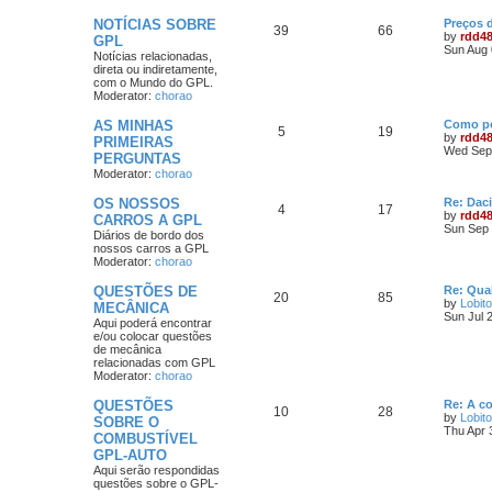
NOTÍCIAS SOBRE
Preços 
39
66
by
rdd4
GPL
Sun Aug 
Notícias relacionadas,
direta ou indiretamente,
com o Mundo do GPL.
Moderator:
chorao
AS MINHAS
Como po
5
19
by
rdd4
PRIMEIRAS
Wed Sep 
PERGUNTAS
Moderator:
chorao
OS NOSSOS
Re: Dac
4
17
by
rdd4
CARROS A GPL
Sun Sep 
Diários de bordo dos
nossos carros a GPL
Moderator:
chorao
QUESTÕES DE
Re: Qua
20
85
by
Lobito
MECÂNICA
Sun Jul 
Aqui poderá encontrar
e/ou colocar questões
de mecânica
relacionadas com GPL
Moderator:
chorao
QUESTÕES
Re: A c
10
28
by
Lobito
SOBRE O
Thu Apr 
COMBUSTÍVEL
GPL-AUTO
Aqui serão respondidas
questões sobre o GPL-