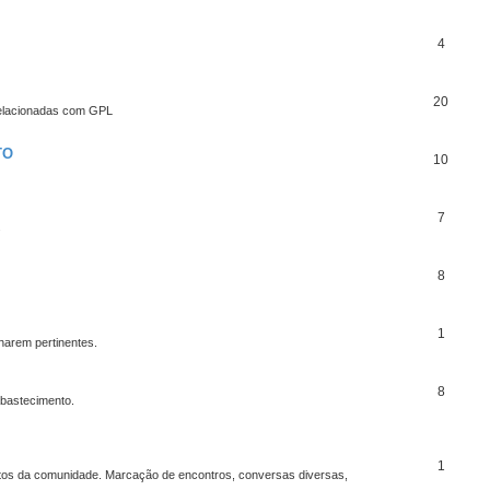
4
20
relacionadas com GPL
TO
10
7
.
8
1
harem pertinentes.
8
abastecimento.
1
mentos da comunidade. Marcação de encontros, conversas diversas,