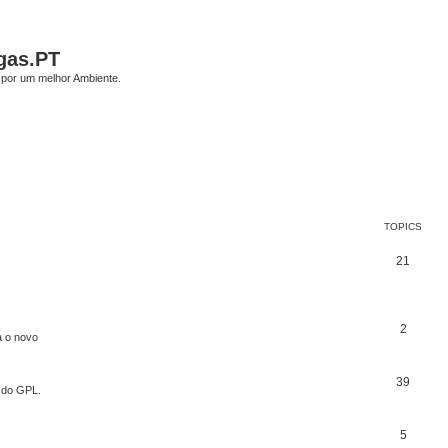
gas.PT
por um melhor Ambiente.
TOPICS
21
2
a o novo
39
o do GPL.
5