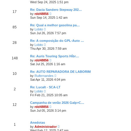
i
e
Wed Sep 24, 2025 1:51 pm
t
e
e
s
l
w
t
Re: Dacia Sandero Stepway 202…
a
17
t
p
V
t
by
rdd48856
h
o
i
e
Sun Sep 14, 2025 1:42 am
e
s
e
s
l
t
w
t
Re: Qual a melhor gasolina pa…
a
85
t
p
V
t
by
Lobito
h
o
i
e
Sun Jul 26, 2026 7:57 pm
e
s
e
s
l
t
w
t
Re: A composição do GPL-Auto …
a
28
t
p
V
t
by
Lobito
h
o
i
e
Thu Apr 30, 2026 7:59 am
e
s
e
s
l
t
w
t
Re: Auris Touring Sports Híbr…
a
148
t
p
V
t
by
rdd48856
h
o
i
e
Sat Jul 25, 2026 1:16 am
e
s
e
s
l
t
w
t
Re: AUTO REPARADORA DE LABORIM
a
10
t
p
V
t
by
Ruifernandes
h
o
i
e
Sat Apr 11, 2026 4:04 pm
e
s
e
s
l
t
w
t
Re: Lucalt - SCA-LT
a
2
t
p
V
t
by
Lobito
h
o
i
e
Fri Feb 21, 2025 10:05 am
e
s
e
s
l
t
w
t
Campanha de verão 2026 Galp+C…
a
12
t
p
V
t
by
rdd48856
h
o
i
e
Sun Jul 05, 2026 3:14 pm
e
s
e
s
l
t
w
t
a
t
p
t
Anedotas
h
o
1
e
V
by
Administrador
e
s
s
i
Wed Feb 12, 2025 2:47 pm
l