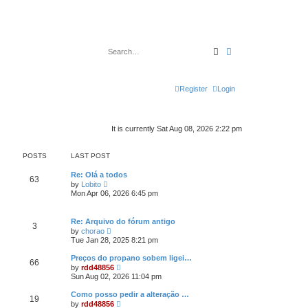
Search
Advanced search
Register
Login
It is currently Sat Aug 08, 2026 2:22 pm
POSTS
LAST POST
Re: Olá a todos
63
V
by
Lobito
i
Mon Apr 06, 2026 6:45 pm
e
w
t
Re: Arquivo do fórum antigo
h
3
V
by
chorao
e
i
Tue Jan 28, 2025 8:21 pm
l
e
a
w
t
Preços do propano sobem ligei…
66
t
e
V
by
rdd48856
h
s
i
Sun Aug 02, 2026 11:04 pm
e
t
e
l
p
w
Como posso pedir a alteração …
a
o
19
t
V
t
by
rdd48856
s
h