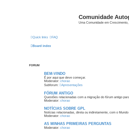
Comunidade Auto
Uma Comunidade em Crescimento, 
Quick links
FAQ
Board index
FORUM
BEM-VINDO
É por aqui que deve começar.
Moderator:
chorao
Subforum:
Apresentações
FÓRUM ANTIGO
Questões relacionadas com a migração do fórum antigo par
Moderator:
chorao
NOTÍCIAS SOBRE GPL
Notícias relacionadas, direta ou indiretamente, com o Mund
Moderator:
chorao
AS MINHAS PRIMEIRAS PERGUNTAS
Moderator:
chorao