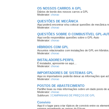
OS NOSSOS CARROS A GPL
Diários de bordo dos nossos carros a GPL
Moderator:
chorao
QUESTÕES DE MECÂNICA
Aqui poderá encontrar e/ou colocar questões de mecânica 
Moderator:
chorao
QUESTÕES SOBRE O COMBUSTÍVEL GPL-AU
Aqui serão respondidas questões sobre o GPL-Auto
Moderator:
chorao
HÍBRIDOS COM GPL
Assuntos relacionados com instalações de GPL em híbridos
Moderator:
chorao
INSTALADORES-PERFIL
É instalador, apresente-se aqui....
Moderator:
chorao
IMPORTADORES DE SISTEMAS GPL
Aqui os importadores poderão deixar as informações que ac
Moderator:
chorao
POSTOS DE ABASTECIMENTO
Partilhe boas ou más informações sobre um dado posto de 
Moderator:
chorao
Subforum:
CAMPANHAS DE PREÇOS DE GPL
Convivio
Aqui é o lugar para criar tópicos de convivio entre os ele
sempre respeitando as regras do Fórum