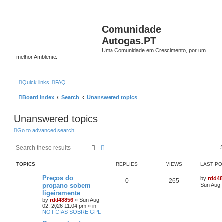
Comunidade
Autogas.PT
Uma Comunidade em Crescimento, por um
melhor Ambiente.
Quick links
FAQ
Board index
Search
Unanswered topics
Unanswered topics
Go to advanced search
Search
Advanced search
TOPICS
REPLIES
VIEWS
LAST P
Preços do
by
rdd4
0
265
propano sobem
Sun Aug 
ligeiramente
by
rdd48856
»
Sun Aug
02, 2026 11:04 pm
» in
NOTÍCIAS SOBRE GPL