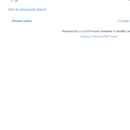
Go to advanced search
Board index
Contac
Powered by
phpBB
® Forum Software © phpBB Lim
Privacy
|
Terms
|
Old Forum