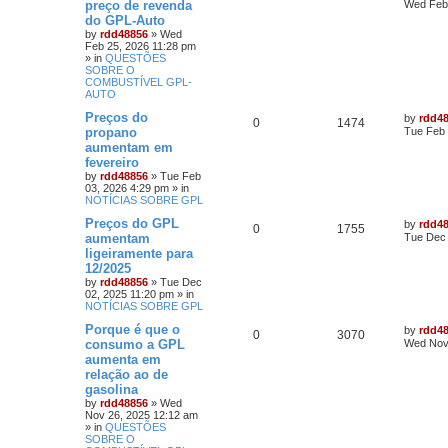
preço de revenda
Wed Feb 
do GPL-Auto
by
rdd48856
»
Wed
Feb 25, 2026 11:28 pm
» in
QUESTÕES
SOBRE O
COMBUSTÍVEL GPL-
AUTO
Preços do
by
rdd4
0
1474
propano
Tue Feb 
aumentam em
fevereiro
by
rdd48856
»
Tue Feb
03, 2026 4:29 pm
» in
NOTÍCIAS SOBRE GPL
Preços do GPL
by
rdd4
0
1755
aumentam
Tue Dec 
ligeiramente para
12/2025
by
rdd48856
»
Tue Dec
02, 2025 11:20 pm
» in
NOTÍCIAS SOBRE GPL
Porque é que o
by
rdd4
0
3070
consumo a GPL
Wed Nov
aumenta em
relação ao de
gasolina
by
rdd48856
»
Wed
Nov 26, 2025 12:12 am
» in
QUESTÕES
SOBRE O