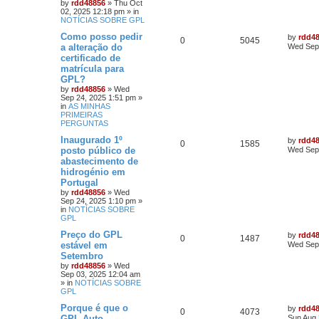
by
rdd48856
»
Thu Oct
02, 2025 12:18 pm
» in
NOTÍCIAS SOBRE GPL
Como posso pedir
by
rdd4
0
5045
a alteração do
Wed Sep 
certificado de
matrícula para
GPL?
by
rdd48856
»
Wed
Sep 24, 2025 1:51 pm
»
in
AS MINHAS
PRIMEIRAS
PERGUNTAS
Inaugurado 1º
by
rdd4
0
1585
posto público de
Wed Sep 
abastecimento de
hidrogénio em
Portugal
by
rdd48856
»
Wed
Sep 24, 2025 1:10 pm
»
in
NOTÍCIAS SOBRE
GPL
Preço do GPL
by
rdd4
0
1487
estável em
Wed Sep 
Setembro
by
rdd48856
»
Wed
Sep 03, 2025 12:04 am
» in
NOTÍCIAS SOBRE
GPL
Porque é que o
by
rdd4
0
4073
GPL-Auto –
Sun Aug 