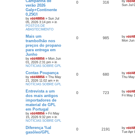
Campanha de
by
rdd4
0
316
verão 2026
Sun Jul 
Galp+Continente
0,25€/l
by
rdd48856
»
Sun Jul
05, 2026 3:14 pm
» in
POSTOS DE
ABASTECIMENTO
Mais um
by
rdd4
0
985
trambolhão nos
Mon Jun 
preços do propano
para entrega em
Junho
by
rdd48856
»
Mon Jun
01, 2026 2:31 pm
» in
NOTÍCIAS SOBRE GPL
Contas Poupança
by
rdd4
0
680
by
rdd48856
»
Thu May
Thu May 
21, 2026 11:02 am
» in
NOTÍCIAS SOBRE GPL
Entrevista a um
by
rdd4
0
723
dos mais antigos
Fri May 
importadores de
material de GPL
em Portugal
by
rdd48856
»
Fri May
15, 2026 9:32 pm
» in
NOTÍCIAS SOBRE GPL
Diferença %al
by
rdd4
0
2191
gasóleo/GPL
Tue Apr 