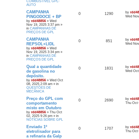
COMBUSTÍVEL GPL-
AUTO
CAMPANHA
by
rdd4
0
1290
PINGODOCE + BP
Wed Nov 
by
rdd48856
»
Wed
Nov 19, 2025 3:37 pm
»
in
CAMPANHAS DE
PREÇOS DE GPL
CAMPANHA
by
rdd4
0
851
REPSOL+LIDL
Wed Nov 
by
rdd48856
»
Wed
Nov 19, 2025 3:34 pm
»
in
CAMPANHAS DE
PREÇOS DE GPL
Qual a quantidade
by
rdd4
0
1831
de gasolina no
Wed Oct 
depósito.
by
rdd48856
»
Wed Oct
08, 2025 2:09 am
» in
QUESTÕES DE
MECÂNICA
Preço do GPL com
by
rdd4
0
2690
comportamento
Thu Oct 
misto em Outubro
by
rdd48856
»
Thu Oct
02, 2025 9:26 pm
» in
NOTÍCIAS SOBRE GPL
Enviado 1º
by
rdd4
0
1707
eletrolisador para
Thu Oct 
a refinaria da Galp