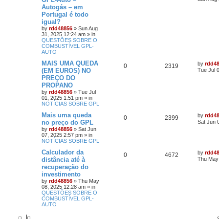
Autogás – em
Portugal é todo
igual?
by
rdd48856
»
Sun Aug
31, 2025 12:24 am
» in
QUESTÕES SOBRE O
COMBUSTÍVEL GPL-
AUTO
MAIS UMA QUEDA
by
rdd4
0
2319
(EM EUROS) NO
Tue Jul 
PREÇO DO
PROPANO
by
rdd48856
»
Tue Jul
01, 2025 1:51 pm
» in
NOTÍCIAS SOBRE GPL
Mais uma queda
by
rdd4
0
2399
no preço do GPL
Sat Jun 
by
rdd48856
»
Sat Jun
07, 2025 2:57 pm
» in
NOTÍCIAS SOBRE GPL
Calculador da
by
rdd4
0
4672
distância até à
Thu May 
recuperação do
investimento
by
rdd48856
»
Thu May
08, 2025 12:28 am
» in
QUESTÕES SOBRE O
COMBUSTÍVEL GPL-
AUTO