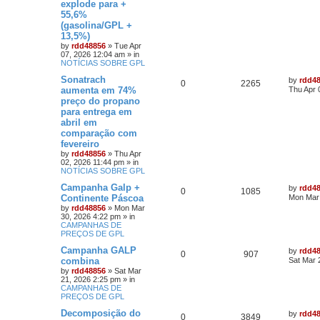
explode para +
55,6%
(gasolina/GPL +
13,5%)
by
rdd48856
»
Tue Apr
07, 2026 12:04 am
» in
NOTÍCIAS SOBRE GPL
Sonatrach
by
rdd4
0
2265
aumenta em 74%
Thu Apr 
preço do propano
para entrega em
abril em
comparação com
fevereiro
by
rdd48856
»
Thu Apr
02, 2026 11:44 pm
» in
NOTÍCIAS SOBRE GPL
Campanha Galp +
by
rdd4
0
1085
Continente Páscoa
Mon Mar 
by
rdd48856
»
Mon Mar
30, 2026 4:22 pm
» in
CAMPANHAS DE
PREÇOS DE GPL
Campanha GALP
by
rdd4
0
907
combina
Sat Mar 
by
rdd48856
»
Sat Mar
21, 2026 2:25 pm
» in
CAMPANHAS DE
PREÇOS DE GPL
Decomposição do
by
rdd4
0
3849