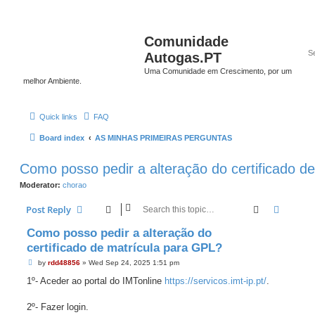
Comunidade
Autogas.PT
Uma Comunidade em Crescimento, por um
melhor Ambiente.
Quick links
FAQ
Board index
AS MINHAS PRIMEIRAS PERGUNTAS
Como posso pedir a alteração do certificado d
Moderator:
chorao
Search
Advanc
Post Reply
Como posso pedir a alteração do
certificado de matrícula para GPL?
P
by
rdd48856
»
Wed Sep 24, 2025 1:51 pm
o
s
1º- Aceder ao portal do IMTonline
https://servicos.imt-ip.pt/
.
t
2º- Fazer login.