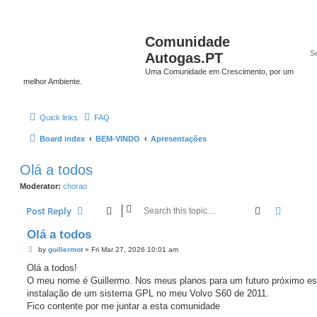
Comunidade
Autogas.PT
Uma Comunidade em Crescimento, por um
melhor Ambiente.
Quick links
FAQ
Board index
BEM-VINDO
Apresentações
Olá a todos
Moderator:
chorao
Search
Advanc
Post Reply
Olá a todos
P
by
guillermot
»
Fri Mar 27, 2026 10:01 am
o
s
Olá a todos!
t
O meu nome é Guillermo. Nos meus planos para um futuro próximo es
instalação de um sistema GPL no meu Volvo S60 de 2011.
Fico contente por me juntar a esta comunidade