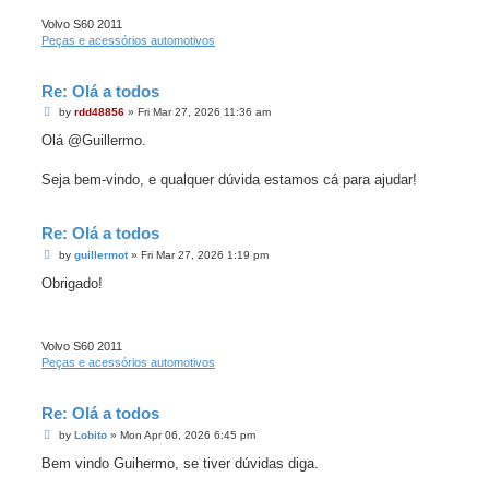
Volvo S60 2011
Peças e acessórios automotivos
Re: Olá a todos
P
by
rdd48856
»
Fri Mar 27, 2026 11:36 am
o
s
Olá @Guillermo.
t
Seja bem-vindo, e qualquer dúvida estamos cá para ajudar!
Re: Olá a todos
P
by
guillermot
»
Fri Mar 27, 2026 1:19 pm
o
s
Obrigado!
t
Volvo S60 2011
Peças e acessórios automotivos
Re: Olá a todos
P
by
Lobito
»
Mon Apr 06, 2026 6:45 pm
o
s
Bem vindo Guihermo, se tiver dúvidas diga.
t