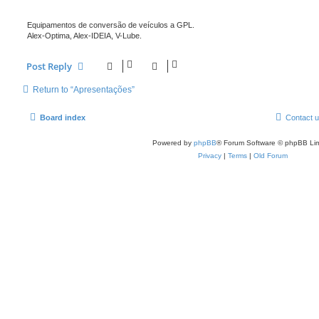
Equipamentos de conversão de veículos a GPL.
Alex-Optima, Alex-IDEIA, V-Lube.
Post Reply
Return to “Apresentações”
Board index
Contact 
Powered by
phpBB
® Forum Software © phpBB Lim
Privacy
|
Terms
|
Old Forum