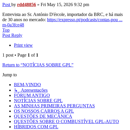
Post
by
rdd48856
»
Fri May 15, 2026 9:32 pm
Entrevista ao Sr. António D'ércole, importador da BRC, e há mais
de 30 anos no mercado:
https://expresso.pt/podcasts/contas-pou ...
m-0a3fce48
Top
Post Reply
Print view
1 post • Page
1
of
1
Return to “NOTÍCIAS SOBRE GPL”
Jump to
BEM-VINDO
↳ Apresentações
FÓRUM ANTIGO
NOTÍCIAS SOBRE GPL
AS MINHAS PRIMEIRAS PERGUNTAS
OS NOSSOS CARROS A GPL
QUESTÕES DE MECÂNICA
QUESTÕES SOBRE O COMBUSTÍVEL GPL-AUTO
HÍBRIDOS COM GPL